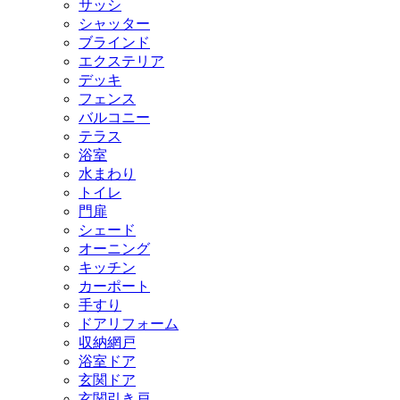
サッシ
シャッター
ブラインド
エクステリア
デッキ
フェンス
バルコニー
テラス
浴室
水まわり
トイレ
門扉
シェード
オーニング
キッチン
カーポート
手すり
ドアリフォーム
収納網戸
浴室ドア
玄関ドア
玄関引き戸