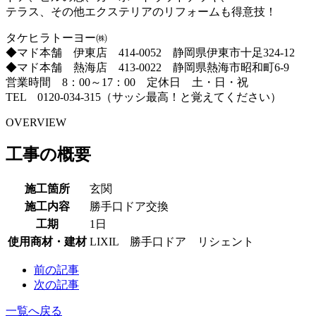
テラス、その他エクステリアのリフォームも得意技！
タケヒラトーヨー㈱
◆マド本舗 伊東店 414-0052 静岡県伊東市十足324-12
◆マド本舗 熱海店 413-0022 静岡県熱海市昭和町6-9
営業時間 8：00～17：00 定休日 土・日・祝
TEL 0120-034-315（サッシ最高！と覚えてください）
OVERVIEW
工事の概要
施工箇所
玄関
施工内容
勝手口ドア交換
工期
1日
使用商材・建材
LIXIL 勝手口ドア リシェント
前の記事
次の記事
一覧へ戻る