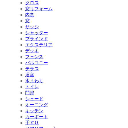
クロス
窓リフォーム
内窓
窓
サッシ
シャッター
ブラインド
エクステリア
デッキ
フェンス
バルコニー
テラス
浴室
水まわり
トイレ
門扉
シェード
オーニング
キッチン
カーポート
手すり