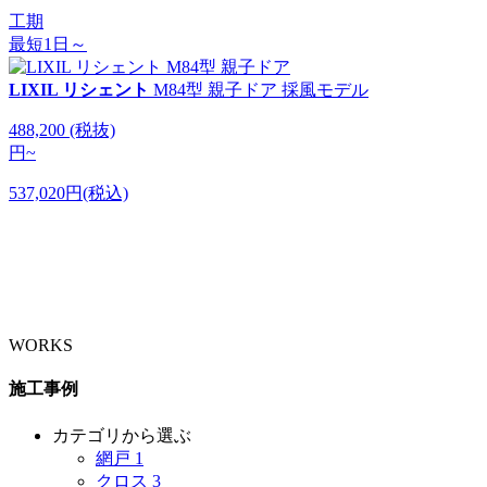
工期
最短1日～
LIXIL リシェント
M84型 親子ドア 採風モデル
488,200
(税抜)
円
~
537,020円(税込)
WORKS
施工事例
カテゴリから選ぶ
網戸
1
クロス
3