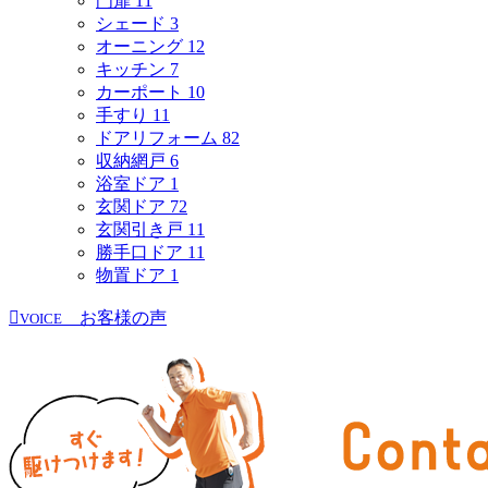
門扉
11
シェード
3
オーニング
12
キッチン
7
カーポート
10
手すり
11
ドアリフォーム
82
収納網戸
6
浴室ドア
1
玄関ドア
72
玄関引き戸
11
勝手口ドア
11
物置ドア
1
お客様の声
VOICE