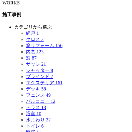
WORKS
施工事例
カテゴリから選ぶ
網戸
1
クロス
3
窓リフォーム
156
内窓
123
窓
87
サッシ
21
シャッター
8
ブラインド
7
エクステリア
161
デッキ
58
フェンス
49
バルコニー
12
テラス
13
浴室
10
水まわり
22
トイレ
6