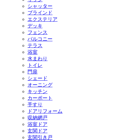
シャッター
ブラインド
エクステリア
デッキ
フェンス
バルコニー
テラス
浴室
水まわり
トイレ
門扉
シェード
オーニング
キッチン
カーポート
手すり
ドアリフォーム
収納網戸
浴室ドア
玄関ドア
玄関引き戸