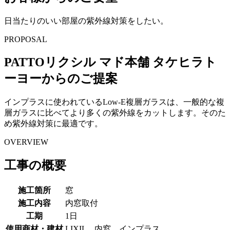
日当たりのいい部屋の紫外線対策をしたい。
PROPOSAL
PATTOリクシル マド本舗 タケヒラト
ーヨーからのご提案
インプラスに使われているLow-E複層ガラスは、一般的な複
層ガラスに比べてより多くの紫外線をカットします。そのた
め紫外線対策に最適です。
OVERVIEW
工事の概要
施工箇所
窓
施工内容
内窓取付
工期
1日
使用商材・建材
LIXIL 内窓 インプラス