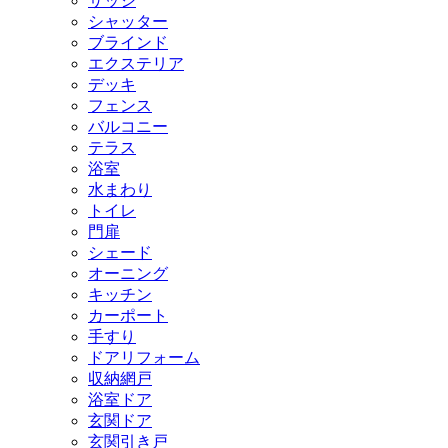
サッシ
シャッター
ブラインド
エクステリア
デッキ
フェンス
バルコニー
テラス
浴室
水まわり
トイレ
門扉
シェード
オーニング
キッチン
カーポート
手すり
ドアリフォーム
収納網戸
浴室ドア
玄関ドア
玄関引き戸