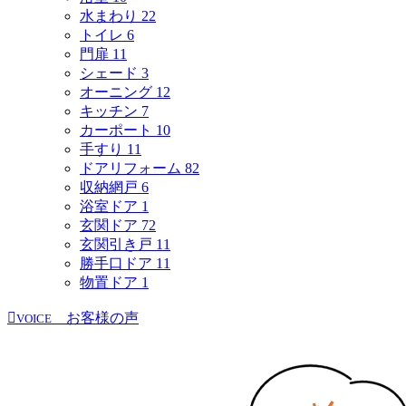
水まわり
22
トイレ
6
門扉
11
シェード
3
オーニング
12
キッチン
7
カーポート
10
手すり
11
ドアリフォーム
82
収納網戸
6
浴室ドア
1
玄関ドア
72
玄関引き戸
11
勝手口ドア
11
物置ドア
1
お客様の声
VOICE