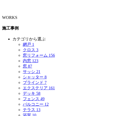
WORKS
施工事例
カテゴリから選ぶ
網戸
1
クロス
3
窓リフォーム
156
内窓
123
窓
87
サッシ
21
シャッター
8
ブラインド
7
エクステリア
161
デッキ
58
フェンス
49
バルコニー
12
テラス
13
浴室
10