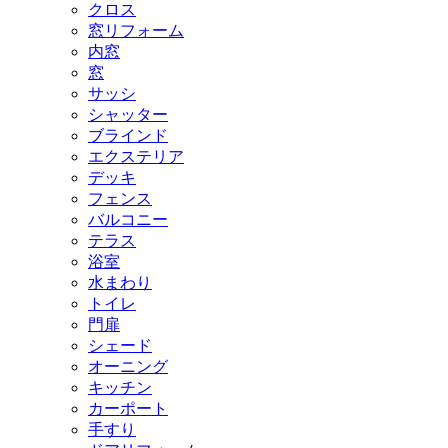
クロス
窓リフォーム
内窓
窓
サッシ
シャッター
ブラインド
エクステリア
デッキ
フェンス
バルコニー
テラス
浴室
水まわり
トイレ
門扉
シェード
オーニング
キッチン
カーポート
手すり