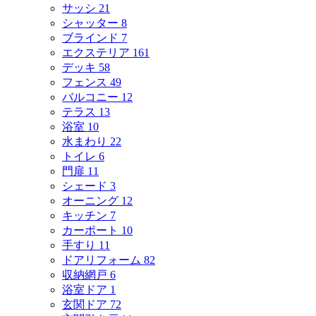
サッシ
21
シャッター
8
ブラインド
7
エクステリア
161
デッキ
58
フェンス
49
バルコニー
12
テラス
13
浴室
10
水まわり
22
トイレ
6
門扉
11
シェード
3
オーニング
12
キッチン
7
カーポート
10
手すり
11
ドアリフォーム
82
収納網戸
6
浴室ドア
1
玄関ドア
72