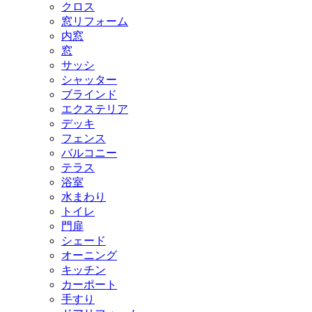
クロス
窓リフォーム
内窓
窓
サッシ
シャッター
ブラインド
エクステリア
デッキ
フェンス
バルコニー
テラス
浴室
水まわり
トイレ
門扉
シェード
オーニング
キッチン
カーポート
手すり