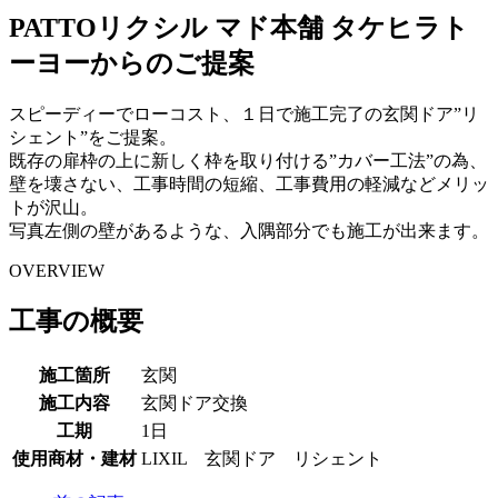
PATTOリクシル マド本舗 タケヒラト
ーヨーからのご提案
スピーディーでローコスト、１日で施工完了の玄関ドア”リ
シェント”をご提案。
既存の扉枠の上に新しく枠を取り付ける”カバー工法”の為、
壁を壊さない、工事時間の短縮、工事費用の軽減などメリッ
トが沢山。
写真左側の壁があるような、入隅部分でも施工が出来ます。
OVERVIEW
工事の概要
施工箇所
玄関
施工内容
玄関ドア交換
工期
1日
使用商材・建材
LIXIL 玄関ドア リシェント