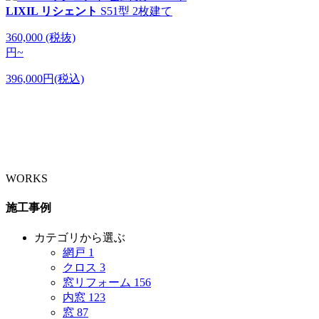
LIXIL リシェント
S51型 2枚建て
360,000
(税抜)
円
~
396,000円(税込)
WORKS
施工事例
カテゴリから選ぶ
網戸
1
クロス
3
窓リフォーム
156
内窓
123
窓
87