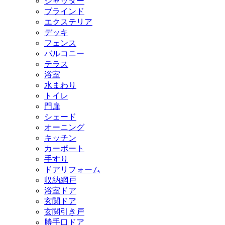
シャッター
ブラインド
エクステリア
デッキ
フェンス
バルコニー
テラス
浴室
水まわり
トイレ
門扉
シェード
オーニング
キッチン
カーポート
手すり
ドアリフォーム
収納網戸
浴室ドア
玄関ドア
玄関引き戸
勝手口ドア