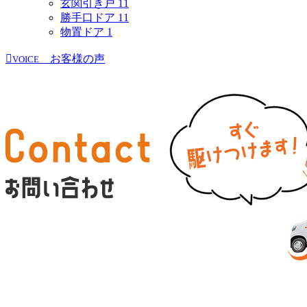
玄関引き戸
11
勝手口ドア
11
物置ドア
1
お客様の声
VOICE