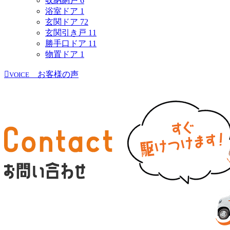
収納網戸
6
浴室ドア
1
玄関ドア
72
玄関引き戸
11
勝手口ドア
11
物置ドア
1
お客様の声
VOICE