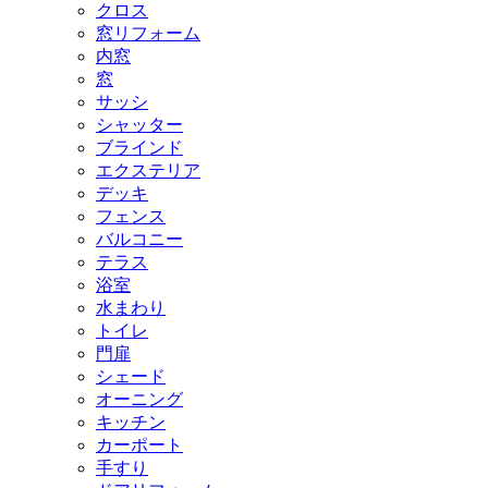
クロス
窓リフォーム
内窓
窓
サッシ
シャッター
ブラインド
エクステリア
デッキ
フェンス
バルコニー
テラス
浴室
水まわり
トイレ
門扉
シェード
オーニング
キッチン
カーポート
手すり