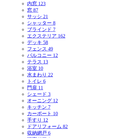
内窓
123
窓
87
サッシ
21
シャッター
8
ブラインド
7
エクステリア
162
デッキ
58
フェンス
49
バルコニー
12
テラス
13
浴室
10
水まわり
22
トイレ
6
門扉
11
シェード
3
オーニング
12
キッチン
7
カーポート
10
手すり
12
ドアリフォーム
82
収納網戸
6