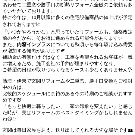
あわせて二重窓や勝手口の断熱リフォーム全般のご依頼も多
くいただいております。
特に今年は、10月以降に多くの住宅設備商品の値上げが予定
されております📈
「いつかやろうかな」と思っていたリフォームも、価格改定
前の今だからこそお得に進められる可能性があります✨
また、
内窓インプラス
についても秋頃から毎年駆け込み需要
が増加する傾向があります🍂
補助金の有無だけではなく、工事を希望されるお客様が一気
に増えるため、施工会社の予約が埋まりやすくなり、
ご希望の日程が取りづらくなるケースも少なくありません💦
熱海・伊東で玄関リフォームや二重窓、勝手口交換をご検討
中の方は、
比較的スケジュールに余裕のある今の時期のご相談がおすす
めです🌸
「もっと快適に暮らしたい」「家の印象を変えたい」と感じ
た時が、実はリフォームのベストタイミングかもしれません
ね😊✨
玄関は毎日家族を迎え、送り出してくれる大切な場所です🏡