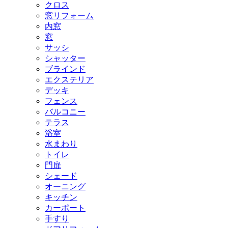
クロス
窓リフォーム
内窓
窓
サッシ
シャッター
ブラインド
エクステリア
デッキ
フェンス
バルコニー
テラス
浴室
水まわり
トイレ
門扉
シェード
オーニング
キッチン
カーポート
手すり