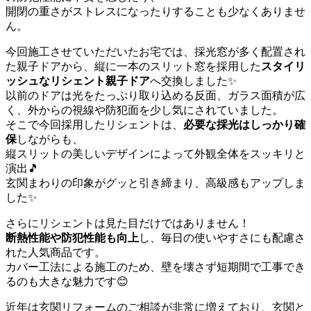
開閉の重さがストレスになったりすることも少なくありませ
ん。
今回施工させていただいたお宅では、採光窓が多く配置され
た親子ドアから、縦に一本のスリット窓を採用した
スタイリ
ッシュなリシェント親子ドア
へ交換しました✨
以前のドアは光をたっぷり取り込める反面、ガラス面積が広
く、外からの視線や防犯面を少し気にされていました。
そこで今回採用したリシェントは、
必要な採光はしっかり確
保
しながらも、
縦スリットの美しいデザインによって外観全体をスッキリと
演出🎵
玄関まわりの印象がグッと引き締まり、高級感もアップしま
した✨
さらにリシェントは見た目だけではありません！
断熱性能や防犯性能も向上
し、毎日の使いやすさにも配慮さ
れた人気商品です。
カバー工法による施工のため、壁を壊さず短期間で工事でき
るのも大きな魅力です😊
近年は玄関リフォームのご相談が非常に増えており、玄関と