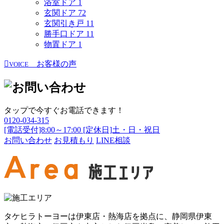
浴室ドア
1
玄関ドア
72
玄関引き戸
11
勝手口ドア
11
物置ドア
1
お客様の声
VOICE
タップで今すぐお電話できます！
0120-034-315
[電話受付]8:00～17:00 [定休日]土・日・祝日
お問い合わせ
お見積もり
LINE相談
タケヒラトーヨーは伊東店・熱海店を拠点に、静岡県伊東