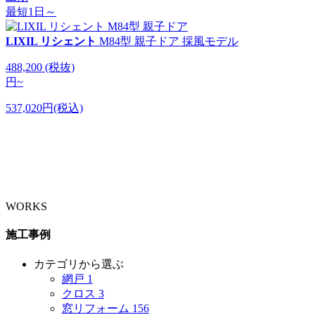
最短1日～
LIXIL リシェント
M84型 親子ドア 採風モデル
488,200
(税抜)
円
~
537,020円(税込)
WORKS
施工事例
カテゴリから選ぶ
網戸
1
クロス
3
窓リフォーム
156