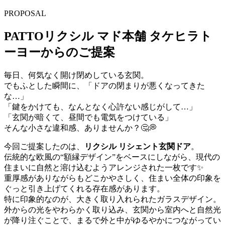
PROPOSAL
PATTOリクシル マド本舗 タケヒラト
ーヨーからのご提案
毎日、何気なく開け閉めしている玄関。
でもふとした瞬間に、「ドアの閉まりが悪くなってきた
な…」
「鍵をかけても、なんとなく心許ない感じがして…」
「玄関が暗くて、昼間でも電気をつけている」
そんな小さな違和感、ありませんか？🤔💭
今回ご提案したのは、
リクシル リシェント玄関ドア
。
伝統的な欧風の“額縁デザイン”をベースにしながら、現代の
住まいに自然と溶け込むようアレンジされた一枚です✨
重厚感がありながらもどこかやさしく、住まい全体の印象を
ぐっと引き上げてくれる存在感があります。
特に印象的なのが、大きく取り入れられたガラスデザイン。
外からの光をやわらかく取り込み、玄関から室内へと自然光
が降り注ぐことで、まるで外と中がゆるやかにつながってい