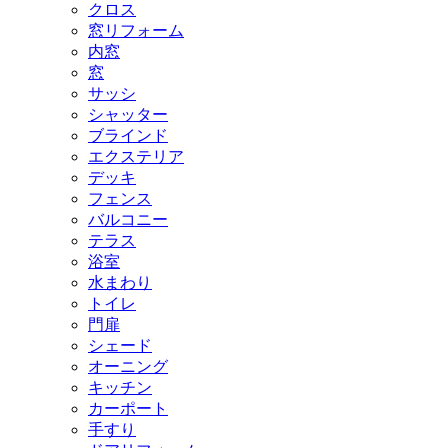
クロス
窓リフォーム
内窓
窓
サッシ
シャッター
ブラインド
エクステリア
デッキ
フェンス
バルコニー
テラス
浴室
水まわり
トイレ
門扉
シェード
オーニング
キッチン
カーポート
手すり