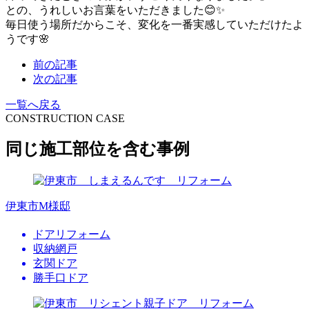
との、うれしいお言葉をいただきました😊✨
毎日使う場所だからこそ、変化を一番実感していただけたよ
うです🌸
前の記事
次の記事
一覧へ戻る
CONSTRUCTION CASE
同じ施工部位を含む事例
伊東市M様邸
ドアリフォーム
収納網戸
玄関ドア
勝手口ドア