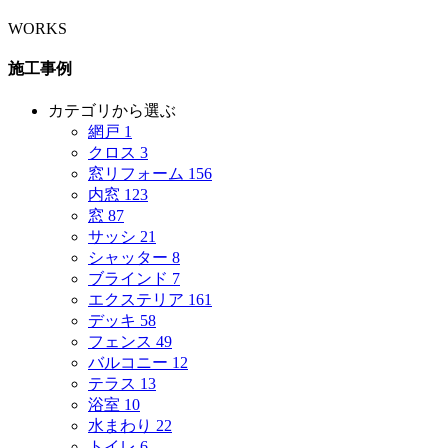
WORKS
施工事例
カテゴリから選ぶ
網戸
1
クロス
3
窓リフォーム
156
内窓
123
窓
87
サッシ
21
シャッター
8
ブラインド
7
エクステリア
161
デッキ
58
フェンス
49
バルコニー
12
テラス
13
浴室
10
水まわり
22
トイレ
6