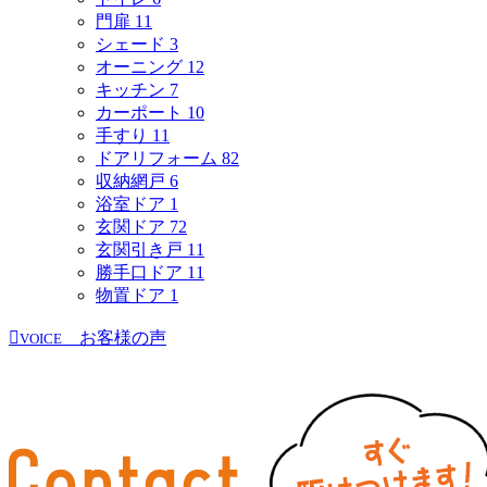
門扉
11
シェード
3
オーニング
12
キッチン
7
カーポート
10
手すり
11
ドアリフォーム
82
収納網戸
6
浴室ドア
1
玄関ドア
72
玄関引き戸
11
勝手口ドア
11
物置ドア
1
お客様の声
VOICE