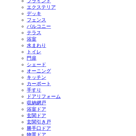
ブラインド
エクステリア
デッキ
フェンス
バルコニー
テラス
浴室
水まわり
トイレ
門扉
シェード
オーニング
キッチン
カーポート
手すり
ドアリフォーム
収納網戸
浴室ドア
玄関ドア
玄関引き戸
勝手口ドア
物置ドア