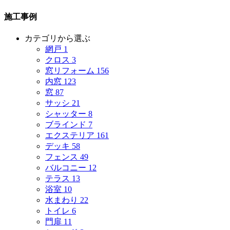
施工事例
カテゴリから選ぶ
網戸
1
クロス
3
窓リフォーム
156
内窓
123
窓
87
サッシ
21
シャッター
8
ブラインド
7
エクステリア
161
デッキ
58
フェンス
49
バルコニー
12
テラス
13
浴室
10
水まわり
22
トイレ
6
門扉
11