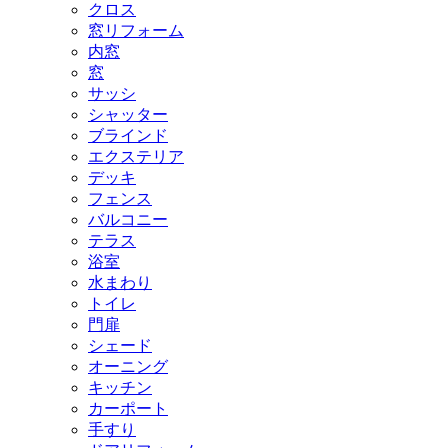
クロス
窓リフォーム
内窓
窓
サッシ
シャッター
ブラインド
エクステリア
デッキ
フェンス
バルコニー
テラス
浴室
水まわり
トイレ
門扉
シェード
オーニング
キッチン
カーポート
手すり