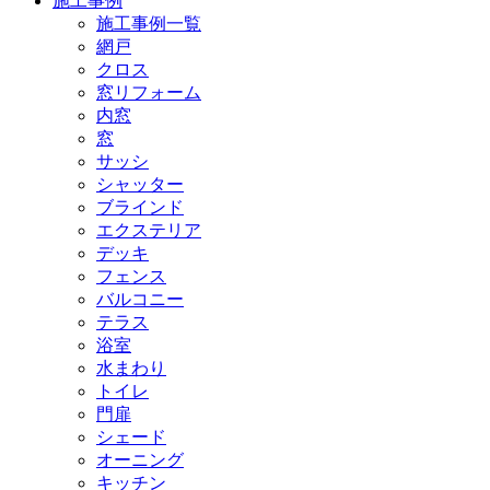
施工事例
施工事例一覧
網戸
クロス
窓リフォーム
内窓
窓
サッシ
シャッター
ブラインド
エクステリア
デッキ
フェンス
バルコニー
テラス
浴室
水まわり
トイレ
門扉
シェード
オーニング
キッチン