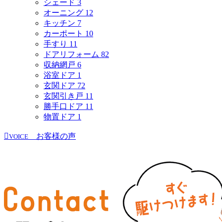
シェード
3
オーニング
12
キッチン
7
カーポート
10
手すり
11
ドアリフォーム
82
収納網戸
6
浴室ドア
1
玄関ドア
72
玄関引き戸
11
勝手口ドア
11
物置ドア
1
お客様の声
VOICE