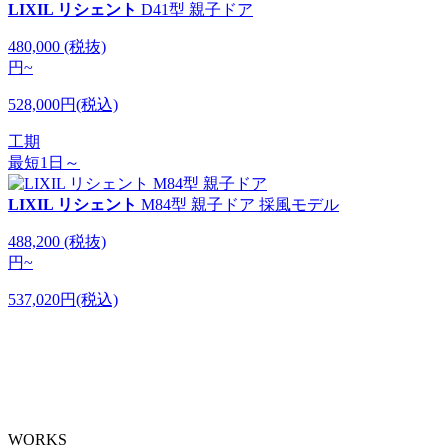
LIXIL リシェント
D41型 親子ドア
480,000
(税抜)
円
~
528,000円(税込)
工期
最短1日～
LIXIL リシェント
M84型 親子ドア 採風モデル
488,200
(税抜)
円
~
537,020円(税込)
WORKS