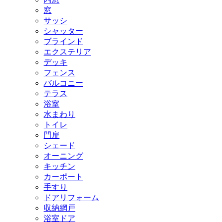
窓
サッシ
シャッター
ブラインド
エクステリア
デッキ
フェンス
バルコニー
テラス
浴室
水まわり
トイレ
門扉
シェード
オーニング
キッチン
カーポート
手すり
ドアリフォーム
収納網戸
浴室ドア