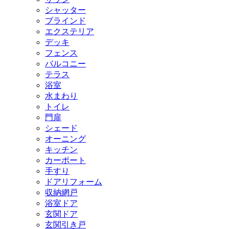
シャッター
ブラインド
エクステリア
デッキ
フェンス
バルコニー
テラス
浴室
水まわり
トイレ
門扉
シェード
オーニング
キッチン
カーポート
手すり
ドアリフォーム
収納網戸
浴室ドア
玄関ドア
玄関引き戸