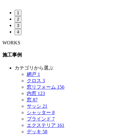
1
2
3
4
WORKS
施工事例
カテゴリから選ぶ
網戸
1
クロス
3
窓リフォーム
156
内窓
123
窓
87
サッシ
21
シャッター
8
ブラインド
7
エクステリア
161
デッキ
58