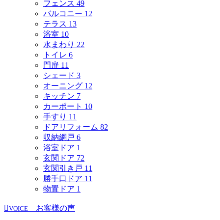
フェンス
49
バルコニー
12
テラス
13
浴室
10
水まわり
22
トイレ
6
門扉
11
シェード
3
オーニング
12
キッチン
7
カーポート
10
手すり
11
ドアリフォーム
82
収納網戸
6
浴室ドア
1
玄関ドア
72
玄関引き戸
11
勝手口ドア
11
物置ドア
1
お客様の声
VOICE