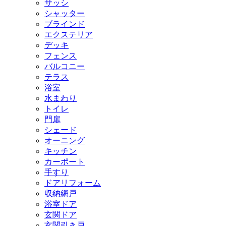
サッシ
シャッター
ブラインド
エクステリア
デッキ
フェンス
バルコニー
テラス
浴室
水まわり
トイレ
門扉
シェード
オーニング
キッチン
カーポート
手すり
ドアリフォーム
収納網戸
浴室ドア
玄関ドア
玄関引き戸