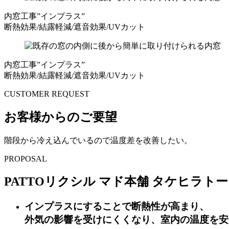
内窓工事”インプラス”
断熱効果/結露軽減/遮音効果/UVカット
内窓工事”インプラス”
断熱効果/結露軽減/遮音効果/UVカット
CUSTOMER REQUEST
お客様からのご要望
階段から冷え込んでいるので温度差を改善したい。
PROPOSAL
PATTOリクシル マド本舗 タケヒラト
インプラス
にすることで
断熱性
が高まり、
外気の影響を受けにくくなり、室内の温度を安