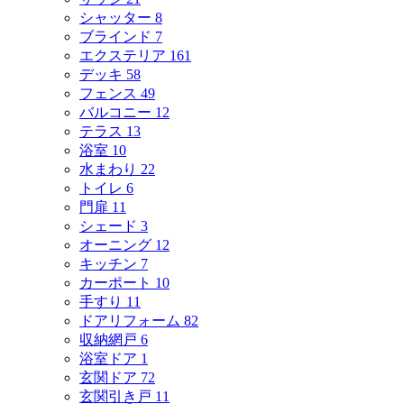
シャッター
8
ブラインド
7
エクステリア
161
デッキ
58
フェンス
49
バルコニー
12
テラス
13
浴室
10
水まわり
22
トイレ
6
門扉
11
シェード
3
オーニング
12
キッチン
7
カーポート
10
手すり
11
ドアリフォーム
82
収納網戸
6
浴室ドア
1
玄関ドア
72
玄関引き戸
11