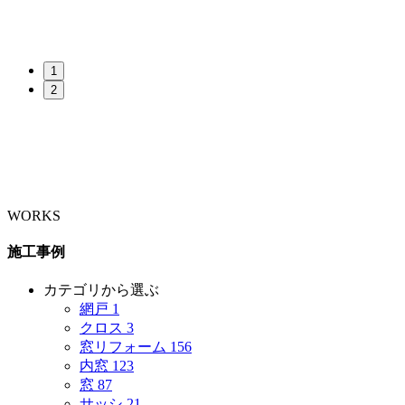
1
2
WORKS
施工事例
カテゴリから選ぶ
網戸
1
クロス
3
窓リフォーム
156
内窓
123
窓
87
サッシ
21