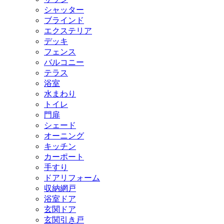
シャッター
ブラインド
エクステリア
デッキ
フェンス
バルコニー
テラス
浴室
水まわり
トイレ
門扉
シェード
オーニング
キッチン
カーポート
手すり
ドアリフォーム
収納網戸
浴室ドア
玄関ドア
玄関引き戸