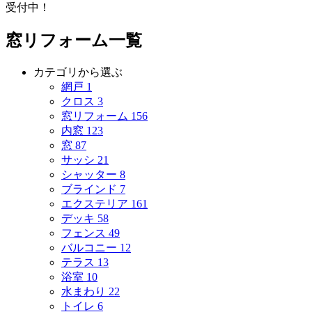
受付中！
窓リフォーム一覧
カテゴリから選ぶ
網戸
1
クロス
3
窓リフォーム
156
内窓
123
窓
87
サッシ
21
シャッター
8
ブラインド
7
エクステリア
161
デッキ
58
フェンス
49
バルコニー
12
テラス
13
浴室
10
水まわり
22
トイレ
6