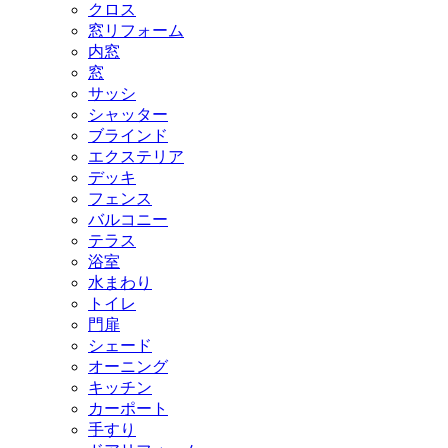
クロス
窓リフォーム
内窓
窓
サッシ
シャッター
ブラインド
エクステリア
デッキ
フェンス
バルコニー
テラス
浴室
水まわり
トイレ
門扉
シェード
オーニング
キッチン
カーポート
手すり