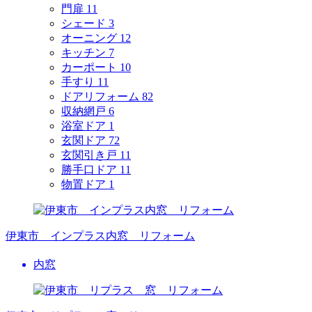
門扉
11
シェード
3
オーニング
12
キッチン
7
カーポート
10
手すり
11
ドアリフォーム
82
収納網戸
6
浴室ドア
1
玄関ドア
72
玄関引き戸
11
勝手口ドア
11
物置ドア
1
伊東市 インプラス内窓 リフォーム
内窓