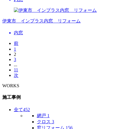
伊東市 インプラス内窓 リフォーム
内窓
前
1
2
3
...
11
次
WORKS
施工事例
全て
452
網戸
1
クロス
3
窓リフォーム
156