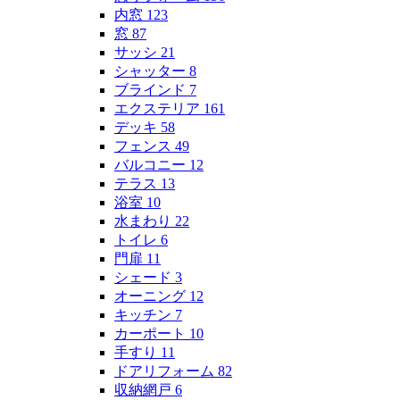
内窓
123
窓
87
サッシ
21
シャッター
8
ブラインド
7
エクステリア
161
デッキ
58
フェンス
49
バルコニー
12
テラス
13
浴室
10
水まわり
22
トイレ
6
門扉
11
シェード
3
オーニング
12
キッチン
7
カーポート
10
手すり
11
ドアリフォーム
82
収納網戸
6