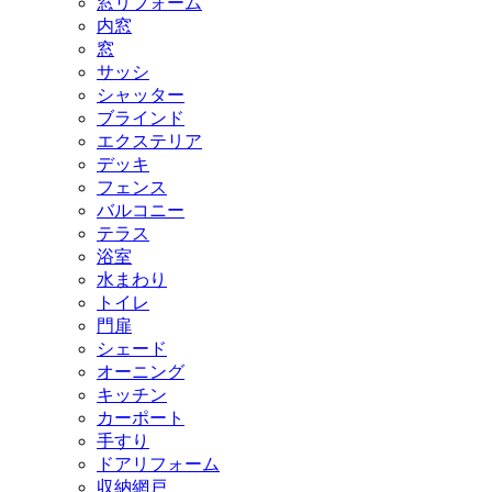
窓リフォーム
内窓
窓
サッシ
シャッター
ブラインド
エクステリア
デッキ
フェンス
バルコニー
テラス
浴室
水まわり
トイレ
門扉
シェード
オーニング
キッチン
カーポート
手すり
ドアリフォーム
収納網戸