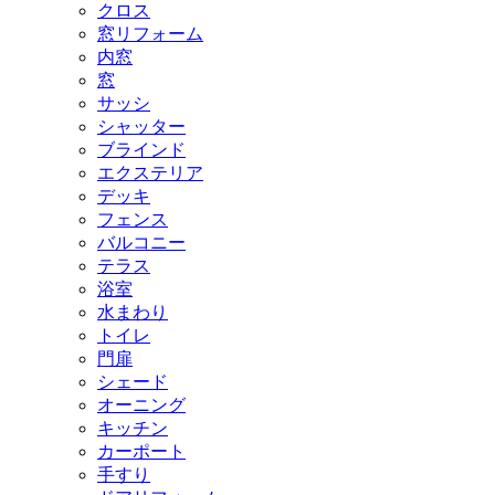
クロス
窓リフォーム
内窓
窓
サッシ
シャッター
ブラインド
エクステリア
デッキ
フェンス
バルコニー
テラス
浴室
水まわり
トイレ
門扉
シェード
オーニング
キッチン
カーポート
手すり